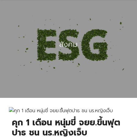
สังคม
คุก 1 เดือน หนุ่มขี่ จยย.ขึ้นฟุต
ปาธ ชน นร.หญิงเจ็บ