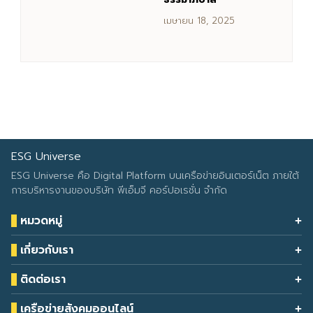
เมษายน 18, 2025
ESG Universe
ESG Universe คือ Digital Platform บนเครือข่ายอินเตอร์เน็ต ภายใต้
การบริหารงานของบริษัท พีเอ็มจี คอร์ปอเรชั่น จำกัด
หมวดหมู่
Health & Wellness
เกี่ยวกับเรา
Eco Icon
Our Services
ESG Data
ติดต่อเรา
About Us
โทรศัพท์: 090-549-2524
Climate Change
Contact Us
เครือข่ายสังคมออนไลน์