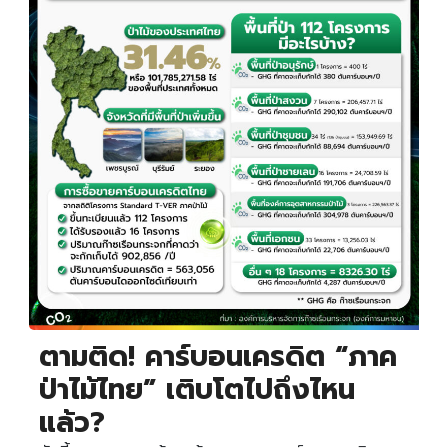
ตามติด! คาร์บอนเครดิต “ภาค
ป่าไม้ไทย” เติบโตไปถึงไหน
แล้ว?
Search
Search
for: