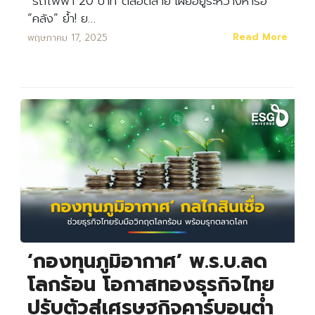
“รถไฟฟ้า 20 บาท”ตลอดสาย เผยอยู่ระหว่างหารือ
“คลัง” ย้ำ! ย…
Read More
พฤษภาคม 17, 2025
‘กองทุนภูมิอากาศ’ พ.ร.บ.ลด
โลกร้อน โอกาสทองธุรกิจไทย
ปรับตัวสู่เศรษฐกิจคาร์บอนต่ำ