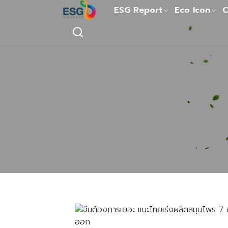
ESG Report
Eco Icon
C