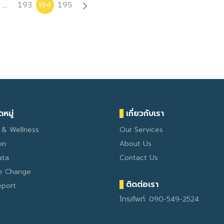
193
195
…
194
หมู่
เกี่ยวกับเรา
 & Wellness
Our Services
on
About Us
ata
Contact Us
te Change
ติดต่อเรา
eport
โทรศัพท์: 090-549-2524