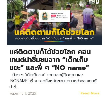
แค่ติดตามก็ได้ช่วยโลก คอน
เทนต์น่าชื่มชมจาก “เด็กเก็บ
ขยะ” และพี่ ๆ “NO name”
น้อง ๆ ‘เด็กเก็บขยะ’ ตามยอดผู้ติดตาม และ
‘NONAME’ พี่ ๆ จากจังหวัดขอนแก่น เหล่าคอนเทนต์
น่าชื่…
Read More
พฤษภาคม 7, 2025