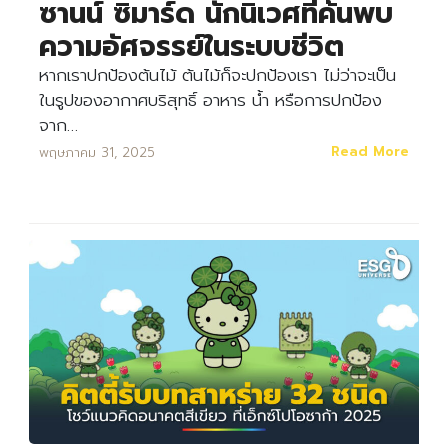
ซานน์ ซิมาร์ด นักนิเวศที่ค้นพบ
ความอัศจรรย์ในระบบชีวิต
หากเราปกป้องต้นไม้ ต้นไม้ก็จะปกป้องเรา ไม่ว่าจะเป็น
ในรูปของอากาศบริสุทธิ์ อาหาร น้ำ หรือการปกป้อง
Search
Search
จาก…
for:
Read More
พฤษภาคม 31, 2025