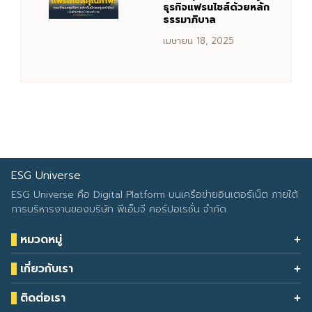
ธุรกิจแฟรนไชส์ด้วยหลัก
ธรรมาภิบาล
เมษายน 18, 2025
ESG Universe
ESG Universe คือ Digital Platform บนเครือข่ายอินเตอร์เน็ต ภายใต้
การบริหารงานของบริษัท พีเอ็มจี คอร์ปอเรชั่น จำกัด
หมวดหมู่
Health & Wellness
เกี่ยวกับเรา
Eco Icon
Our Services
ESG Data
ติดต่อเรา
About Us
โทรศัพท์: 090-549-2524