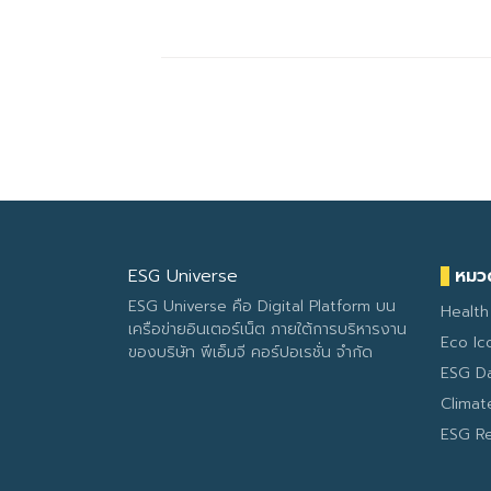
ESG Universe
หมวด
ESG Universe คือ Digital Platform บน
Health
เครือข่ายอินเตอร์เน็ต ภายใต้การบริหารงาน
Eco Ic
ของบริษัท พีเอ็มจี คอร์ปอเรชั่น จำกัด
ESG D
Clima
ESG R