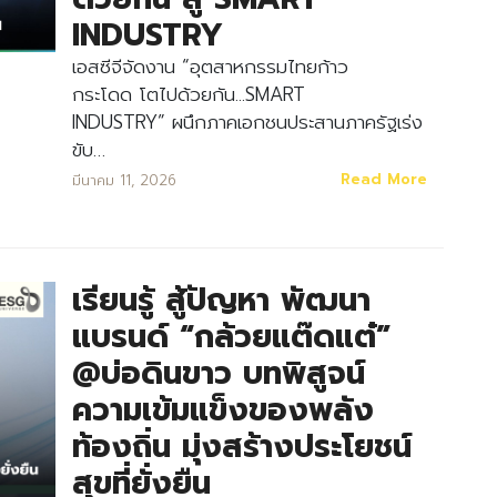
INDUSTRY
เอสซีจีจัดงาน “อุตสาหกรรมไทยก้าว
กระโดด โตไปด้วยกัน...SMART
INDUSTRY” ผนึกภาคเอกชนประสานภาครัฐเร่ง
ขับ…
Read More
มีนาคม 11, 2026
เรียนรู้ สู้ปัญหา พัฒนา
Search
แบรนด์ “กล้วยแต๊ดแต๋”
Search
for:
@บ่อดินขาว บทพิสูจน์
ความเข้มแข็งของพลัง
ท้องถิ่น มุ่งสร้างประโยชน์
สุขที่ยั่งยืน