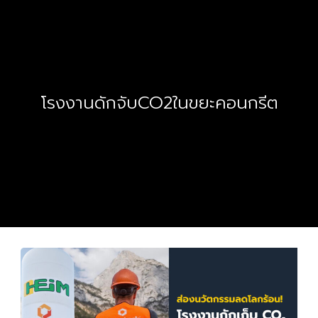
โรงงานดักจับCO2ในขยะคอนกรีต