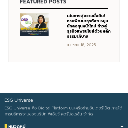
FEATURED POSTS
Search
Search
เส้นทางสู่ความยั่งยืน!
for:
กรมพัฒนาธุรกิจฯ หนุน
นักลงทุนหน้าใหม่ ก้าวสู่
ธุรกิจแฟรนไชส์ด้วยหลัก
ธรรมาภิบาล
เมษายน 18, 2025
ESG Universe
ESG Universe คือ Digital Platform บนเครือข่ายอินเตอร์เน็ต ภายใต้
การบริหารงานของบริษัท พีเอ็มจี คอร์ปอเรชั่น จำกัด
หมวดหมู่