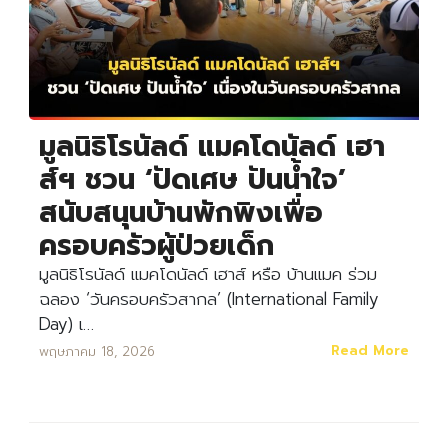
มูลนิธิโรนัลด์ แมคโดนัลด์ เฮา
ส์ฯ ชวน ‘ปัดเศษ ปันน้ำใจ’
สนับสนุนบ้านพักพิงเพื่อ
ครอบครัวผู้ป่วยเด็ก
มูลนิธิโรนัลด์ แมคโดนัลด์ เฮาส์ หรือ บ้านแมค ร่วม
ฉลอง ‘วันครอบครัวสากล’ (International Family
Day) เ…
Read More
พฤษภาคม 18, 2026