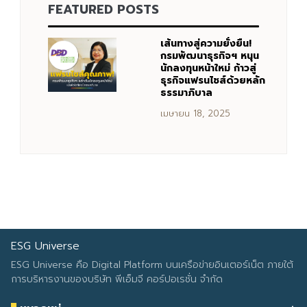
FEATURED POSTS
Search
Search
for:
เส้นทางสู่ความยั่งยืน!
กรมพัฒนาธุรกิจฯ หนุน
นักลงทุนหน้าใหม่ ก้าวสู่
ธุรกิจแฟรนไชส์ด้วยหลัก
ธรรมาภิบาล
เมษายน 18, 2025
ESG Universe
ESG Universe คือ Digital Platform บนเครือข่ายอินเตอร์เน็ต ภายใต้
การบริหารงานของบริษัท พีเอ็มจี คอร์ปอเรชั่น จำกัด