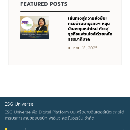
FEATURED POSTS
Search
Search
for:
เส้นทางสู่ความยั่งยืน!
กรมพัฒนาธุรกิจฯ หนุน
นักลงทุนหน้าใหม่ ก้าวสู่
ธุรกิจแฟรนไชส์ด้วยหลัก
ธรรมาภิบาล
เมษายน 18, 2025
ESG Universe
ESG Universe คือ Digital Platform บนเครือข่ายอินเตอร์เน็ต ภายใต้
การบริหารงานของบริษัท พีเอ็มจี คอร์ปอเรชั่น จำกัด