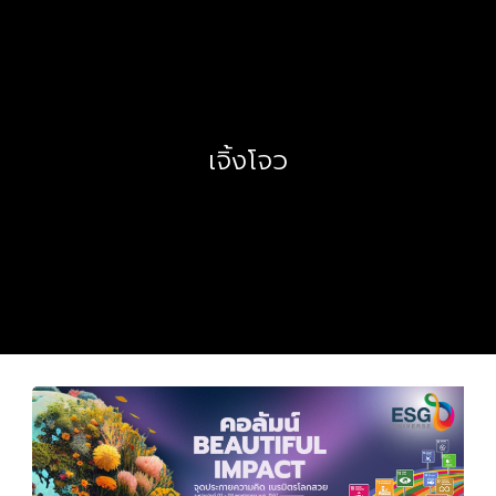
เจิ้งโจว