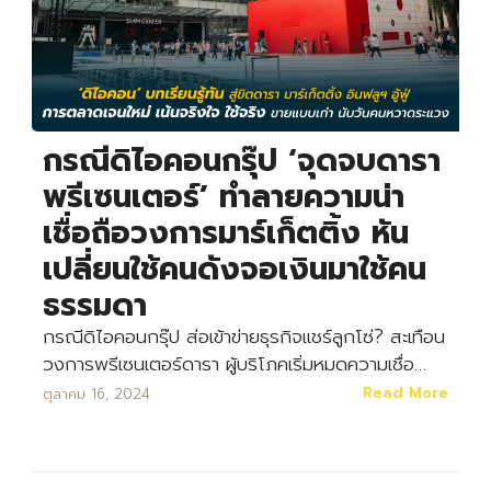
กรณีดิไอคอนกรุ๊ป ‘จุดจบดารา
พรีเซนเตอร์’ ทำลายความน่า
เชื่อถือวงการมาร์เก็ตติ้ง หัน
เปลี่ยนใช้คนดังจอเงินมาใช้คน
ธรรมดา
กรณีดิไอคอนกรุ๊ป ส่อเข้าข่ายธุรกิจแชร์ลูกโซ่? สะเทือน
วงการพรีเซนเตอร์ดารา ผู้บริโภคเริ่มหมดความเชื่อ…
Read More
ตุลาคม 16, 2024