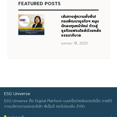
FEATURED POSTS
Search
Search
for:
เส้นทางสู่ความยั่งยืน!
กรมพัฒนาธุรกิจฯ หนุน
นักลงทุนหน้าใหม่ ก้าวสู่
ธุรกิจแฟรนไชส์ด้วยหลัก
ธรรมาภิบาล
เมษายน 18, 2025
ESG Universe
ESG Universe คือ Digital Platform บนเครือข่ายอินเตอร์เน็ต ภายใต้
การบริหารงานของบริษัท พีเอ็มจี คอร์ปอเรชั่น จำกัด