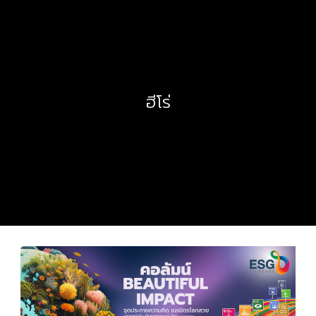
ฮีโร่