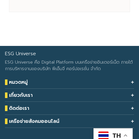
ESG Universe
ESG Universe คือ Digital Platform บนเครือข่ายอินเตอร์เน็ต ภายใต้
การบริหารงานของบริษัท พีเอ็มจี คอร์ปอเรชั่น จำกัด
หมวดหมู่
Health & Wellness
เกี่ยวกับเรา
Eco Icon
Our Services
ESG Data
ติดต่อเรา
About Us
โทรศัพท์: 090-549-2524
Climate Change
Contact Us
เครือข่ายสังคมออนไลน์
ESG Report
TH