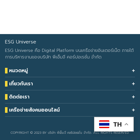
ESG Universe
ESG Universe คือ Digital Platform บนเครือข่ายอินเตอร์เน็ต ภายใต้
การบริหารงานของบริษัท พีเอ็มจี คอร์ปอเรชั่น จำกัด
หมวดหมู่
Health & Wellness
เกี่ยวกับเรา
Eco Icon
Our Services
ESG Data
ติดต่อเรา
About Us
โทรศัพท์: 090-549-2524
Climate Change
Contact Us
เครือข่ายสังคมออนไลน์
ESG Report
TH
Developed by
sarunyacrop
COPYRIGHT © 2023 BY บริษัท พีเอ็มจี คอร์ปอเรชั่น จำกัด. ALL RIGHTS RESERVED.