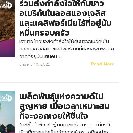
ร่วมส่งกำลังใจให้กับชาว
อเมริกันในลอสแองเจลิส
และแคลิฟอร์เนียไร้ที่อยู่นับ
หมื่นครอบครัว
เราชาวไทยขอส่งกำลังใจให้กับชาวอเมริกันใน
ลอสแองเจลิสและแคลิฟอร์เนียที่ต้องอพยพออก
จากที่อยู่นับแสนคน เ…
Read More
มกราคม 10, 2025
เมล็ดพันธุ์แห่งความดีไม่
สูญหาย เมื่อเวลาเหมาะสม
ก็จะงอกเงยให้ชื่นใจ
ใกล้สิ้นปีแล้ว เข้าสู่เทศกาลแห่งการมอบเกียรติ
Search
Search
for:
บัตรที่ทุกคนมุ่งมั่นสร้างสรรค์เศรษฐกิจอย่าง