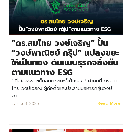
“ดร.สมไทย วงษ์เจริญ” ปั้น
“วงษ์พาณิชย์ กรุ๊ป” แปลงขยะ
ให้เป็นทอง ต้นแบบธุรกิจยั่งยืน
ตามแนวทาง ESG
“เมื่อใดธรรมะเป็นอมตะ ขยะก็เป็นทอง ! คำคมที่ ดร.สม
ไทย วงษ์เจริญ ผู้ก่อตั้งและประธานบริหารกลุ่มวงษ์
พา…
Read More
ตุลาคม 8, 2025