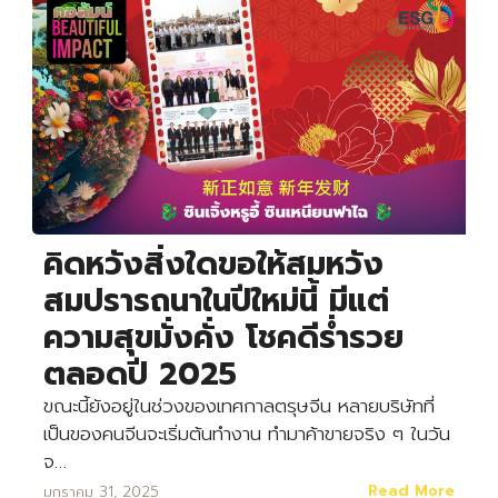
คิดหวังสิ่งใดขอให้สมหวัง
สมปรารถนาในปีใหม่นี้ มีแต่
ความสุขมั่งคั่ง โชคดีร่ำรวย
ตลอดปี 2025
Search
Search
for:
ขณะนี้ยังอยู่ในช่วงของเทศกาลตรุษจีน หลายบริษัทที่
เป็นของคนจีนจะเริ่มต้นทำงาน ทำมาค้าขายจริง ๆ ในวัน
จ…
Read More
มกราคม 31, 2025