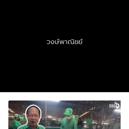
วงษ์พาณิชย์