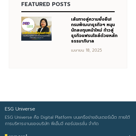
FEATURED POSTS
Search
Search
for:
เส้นทางสู่ความยั่งยืน!
กรมพัฒนาธุรกิจฯ หนุน
นักลงทุนหน้าใหม่ ก้าวสู่
ธุรกิจแฟรนไชส์ด้วยหลัก
ธรรมาภิบาล
เมษายน 18, 2025
ESG Universe
ESG Universe คือ Digital Platform บนเครือข่ายอินเตอร์เน็ต ภายใต้
การบริหารงานของบริษัท พีเอ็มจี คอร์ปอเรชั่น จำกัด