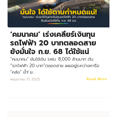
‘คมนาคม’ เร่งเคลียร์เงินทุน
รถไฟฟ้า 20 บาทตลอดสาย
ยังมั่นใจ ก.ย. 68 ได้ใช้แน่
“คมนาคม” ยันใช้เงิน รฟม. 8,000 ล้านบาท ดัน
“รถไฟฟ้า 20 บาท”ตลอดสาย เผยอยู่ระหว่างหารือ
“คลัง” ย้ำ! ย…
Read More
พฤษภาคม 17, 2025