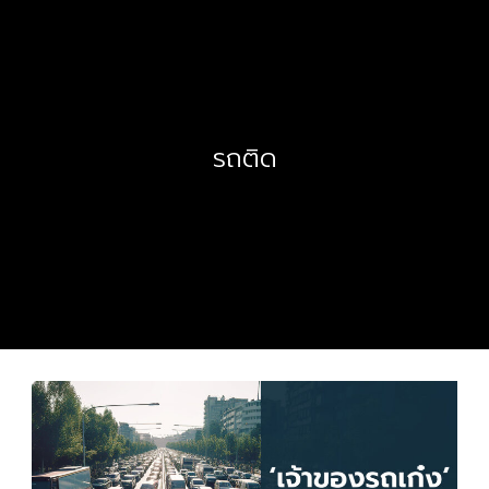
รถติด