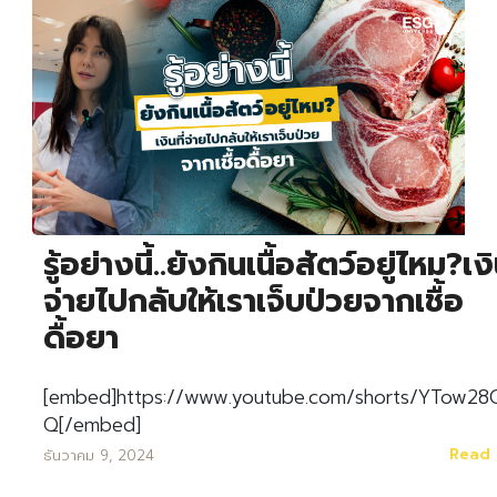
Search
Search
for:
รู้อย่างนี้..ยังกินเนื้อสัตว์อยู่ไหม?เงิ
จ่ายไปกลับให้เราเจ็บป่วยจากเชื้อ
ดื้อยา
[embed]https://www.youtube.com/shorts/YTow28
Q[/embed]
Read
ธันวาคม 9, 2024