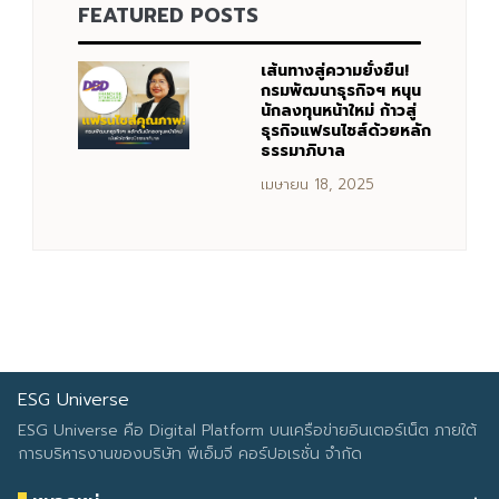
FEATURED POSTS
Search
Search
for:
เส้นทางสู่ความยั่งยืน!
กรมพัฒนาธุรกิจฯ หนุน
นักลงทุนหน้าใหม่ ก้าวสู่
ธุรกิจแฟรนไชส์ด้วยหลัก
ธรรมาภิบาล
เมษายน 18, 2025
ESG Universe
ESG Universe คือ Digital Platform บนเครือข่ายอินเตอร์เน็ต ภายใต้
การบริหารงานของบริษัท พีเอ็มจี คอร์ปอเรชั่น จำกัด