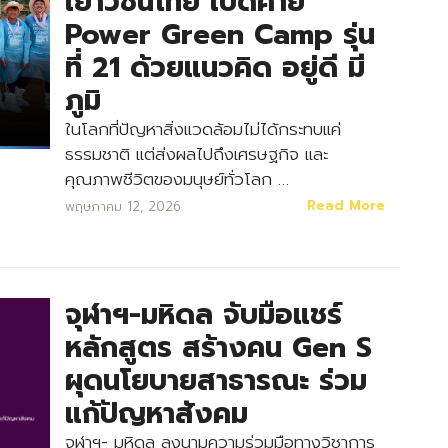
เยาวชนไทย เปิดค่าย
Power Green Camp รุ่น
ที่ 21 ด้วยแนวคิด อยู่ดี มี
ภูมิ
ในโลกที่ปัญหาสิ่งแวดล้อมไม่ได้กระทบแค่
ธรรมชาติ แต่ส่งผลไปถึงเศรษฐกิจ และ
คุณภาพชีวิตของมนุษย์ทั่วโลก …
Read More
พฤษภาคม 12, 2026
จุฬาฯ-มหิดล จับมือแชร์
Search
Search
หลักสูตร สร้างคน Gen S
for:
ผุดนโยบายสาธารณะ ร่วม
แก้ปัญหาสังคม
จุฬาฯ- มหิดล ลงนามความร่วมมือทางวิชาการ