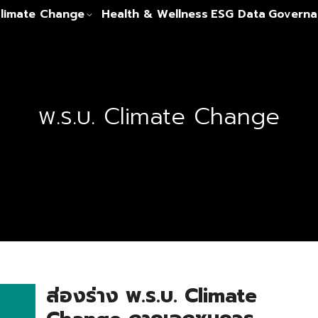
limate Change
Health & Wellness
ESG Data
Governa
พ.ร.บ. Climate Change
ส่องร่าง พ.ร.บ. Climate