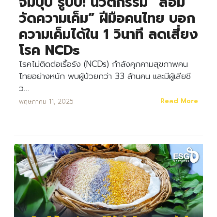
จิ้มปุ๊บ รู้ปั๊บ! นวัตกรรม “ส้อม
วัดความเค็ม” ฝีมือคนไทย บอก
ความเค็มได้ใน 1 วินาที ลดเสี่ยง
โรค NCDs
โรคไม่ติดต่อเรื้อรัง (NCDs) กำลังคุกคามสุขภาพคน
ไทยอย่างหนัก พบผู้ป่วยกว่า 33 ล้านคน และมีผู้เสียชี
วิ…
Read More
พฤษภาคม 11, 2025