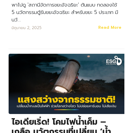
พาไปดู 'สถานีจัดการขยะอัจฉริยะ’ ต้นแบบ ทดลองใช้
5 นวัตกรรมตู้รับขยะอัจฉริยะ สำหรับขยะ 5 ประเภท มี
นวั…
Read More
มิถุนายน 2, 2025
ไอเดียเริ่ด! โคมไฟน้ำเค็ม –
เกลือ นวัตกรรมที่เปลี่ยน ‘น้ำ