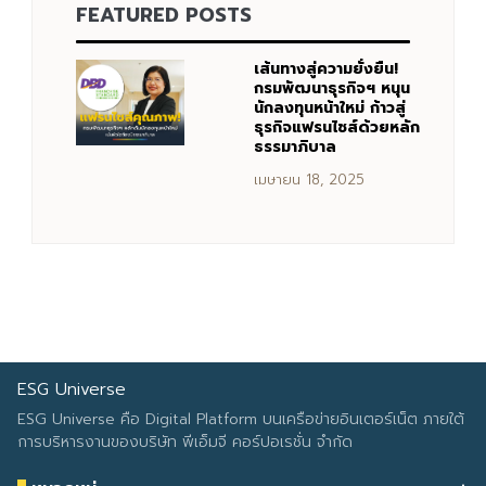
FEATURED POSTS
Search
Search
for:
เส้นทางสู่ความยั่งยืน!
กรมพัฒนาธุรกิจฯ หนุน
นักลงทุนหน้าใหม่ ก้าวสู่
ธุรกิจแฟรนไชส์ด้วยหลัก
ธรรมาภิบาล
เมษายน 18, 2025
ESG Universe
ESG Universe คือ Digital Platform บนเครือข่ายอินเตอร์เน็ต ภายใต้
การบริหารงานของบริษัท พีเอ็มจี คอร์ปอเรชั่น จำกัด