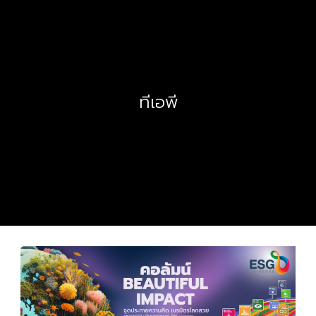
ทีเอพี