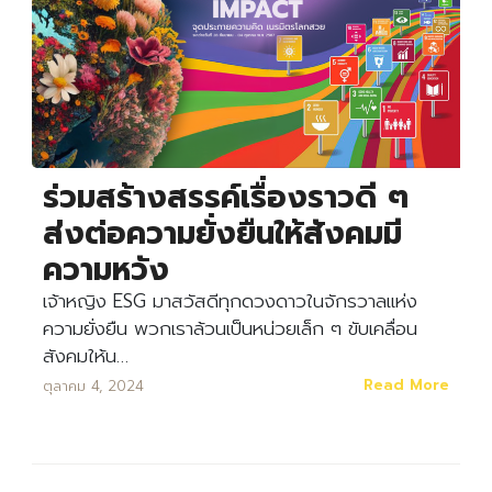
ร่วมสร้างสรรค์เรื่องราวดี ๆ
ส่งต่อความยั่งยืนให้สังคมมี
ความหวัง
เจ้าหญิง ESG มาสวัสดีทุกดวงดาวในจักรวาลแห่ง
Search
ความยั่งยืน พวกเราล้วนเป็นหน่วยเล็ก ๆ ขับเคลื่อน
Search
for:
สังคมให้น…
Read More
ตุลาคม 4, 2024