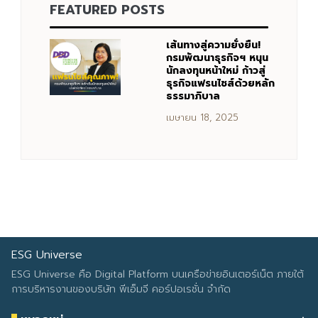
FEATURED POSTS
Search
Search
for:
เส้นทางสู่ความยั่งยืน!
กรมพัฒนาธุรกิจฯ หนุน
นักลงทุนหน้าใหม่ ก้าวสู่
ธุรกิจแฟรนไชส์ด้วยหลัก
ธรรมาภิบาล
เมษายน 18, 2025
ESG Universe
ESG Universe คือ Digital Platform บนเครือข่ายอินเตอร์เน็ต ภายใต้
การบริหารงานของบริษัท พีเอ็มจี คอร์ปอเรชั่น จำกัด