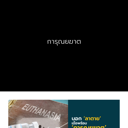
การุณยฆาต