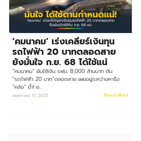
‘คมนาคม’ เร่งเคลียร์เงินทุน
รถไฟฟ้า 20 บาทตลอดสาย
ยังมั่นใจ ก.ย. 68 ได้ใช้แน่
“คมนาคม” ยันใช้เงิน รฟม. 8,000 ล้านบาท ดัน
“รถไฟฟ้า 20 บาท”ตลอดสาย เผยอยู่ระหว่างหารือ
“คลัง” ย้ำ! ย…
Read More
พฤษภาคม 17, 2025