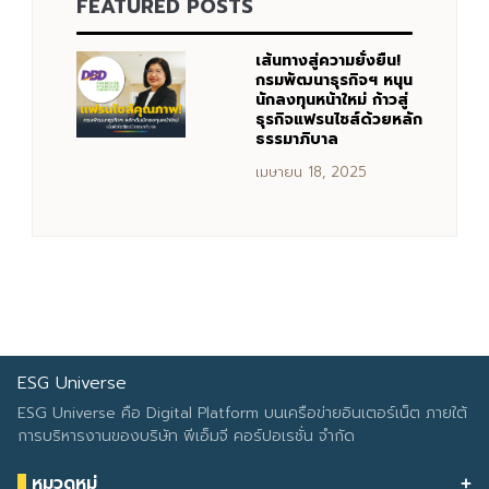
FEATURED POSTS
Search
Search
เส้นทางสู่ความยั่งยืน!
for:
กรมพัฒนาธุรกิจฯ หนุน
นักลงทุนหน้าใหม่ ก้าวสู่
ธุรกิจแฟรนไชส์ด้วยหลัก
ธรรมาภิบาล
เมษายน 18, 2025
ESG Universe
ESG Universe คือ Digital Platform บนเครือข่ายอินเตอร์เน็ต ภายใต้
การบริหารงานของบริษัท พีเอ็มจี คอร์ปอเรชั่น จำกัด
หมวดหมู่