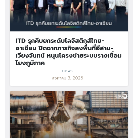
ITD รุกคืบยกระดับโลจิสติกส์ไทย-
อาเซียน ปิดฉากภารกิจลงพื้นที่อีสาน-
เวียงจันทน์ หนุนโครงข่ายระบบรางเชื่อม
โยงภูมิภาค
news
สิงหาคม 3, 2026