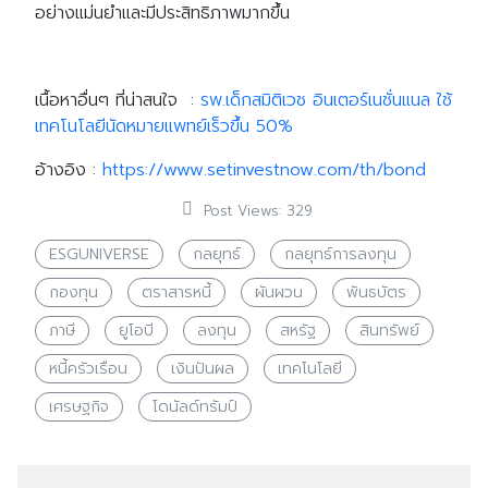
อย่างแม่นยำและมีประสิทธิภาพมากขึ้น
เนื้อหาอื่นๆ ที่น่าสนใจ :
รพ.เด็กสมิติเวช อินเตอร์เนชั่นแนล ใช้
เทคโนโลยีนัดหมายแพทย์เร็วขึ้น 50%
อ้างอิง :
https://www.setinvestnow.com/th/bond
Post Views:
329
Search
ESGUNIVERSE
กลยุทธ์
กลยุทธ์การลงทุน
Search
for:
กองทุน
ตราสารหนี้
ผันผวน
พันธบัตร
ภาษี
ยูโอบี
ลงทุน
สหรัฐ
สินทรัพย์
หนี้ครัวเรือน
เงินปันผล
เทคโนโลยี
เศรษฐกิจ
โดนัลด์ทรัมป์