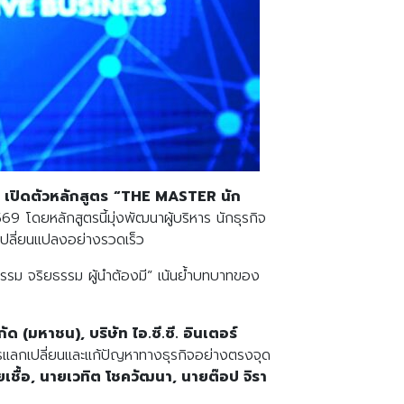
 เปิดตัวหลักสูตร
“
THE MASTER นัก
9 โดยหลักสูตรนี้มุ่งพัฒนาผู้บริหาร นักธุรกิจ
ี่เปลี่ยนแปลงอย่างรวดเร็ว
รม จริยธรรม ผู้นำต้องมี” เน้นย้ำบทบาทของ
กัด (มหาชน)
, บริษัท ไอ.ซี.ซี. อินเตอร์
การแลกเปลี่ยนและแก้ปัญหาทางธุรกิจอย่างตรงจุด
สายเชื้อ, นายเวทิต โชควัฒนา, นายต๊อป จิรา