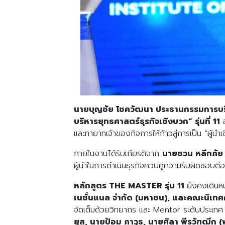
นายบุญชัย โชควัฒนา ประธานกรรมการบริห
บริหารยุทธศาสตร์ธุรกิจเชิงบวก” รุ่นที่ 11
อ
และทายาทเจ้าของกิจการให้ก้าวสู่การเป็น “ผู้นำ
ภายในงานได้รับเกียรติจาก
นายชวน หลีกภัย ป
ผู้นำในการดำเนินธุรกิจควบคู่ความรับผิดชอบต่
หลักสูตร
THE MASTER รุ่น 11
ยังคงเดินห
เนชั่นแนล จำกัด (มหาชน), และคณะนิเทศ
จัดเต็มด้วยวิทยากร และ Mentor ระดับประเทศ
ยุส, นายป้อม ภาวุธ, นายศิลา พีรวัฑฒึก 