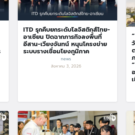
ITD รุกคืบยกระดับโลจิสติกส์ไทย-
“
อาเซียน ปิดฉากภารกิจลงพื้นที่
ว
อีสาน-เวียงจันทน์ หนุนโครงข่าย
ต
ร
ระบบรางเชื่อมโยงภูมิภาค
ภ
news
“
สิงหาคม 3, 2026
อ
เ