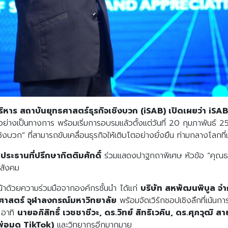
าร สถาบันยุทธศาสตร์ธุรกิจเชิงบวก (
iSAB) เปิดเผยว่า iSAB
ย่างเป็นทางการ พร้อมเริ่มการอบรมแล้วตั้งแต่วันที่ 20 กุมภาพันธ์ 256
เชิงบวก” ที่สามารถขับเคลื่อนธุรกิจให้เติบโตอย่างยั่งยืน ท่ามกลางโลกท
ระธานที่ปรึกษากิตติมศักดิ์
ร่วมแสดงปาฐกถาพิเศษ หัวข้อ “คุณธร
อสังคม
น้าด้วยความร่วมมือจากองค์กรชั้นนำ ได้แก่
บริษัท สหพัฒนพิบูล จำ
ศาสตร์ จุฬาลงกรณ์มหาวิทยาลัย
พร้อมจัดเวิร์กชอปเชิงลึกที่เน้น
 อาทิ
นายอภิสิทธิ์ เวชชาชีวะ
, ดร.วิทย์ สิทธิเวคิน, ดร.ศุภวุฒิ 
Search
Search
(พ่อมด TikTok)
และวิทยากรอีกมากมาย
for: