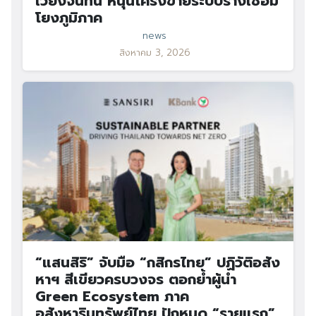
เวียงจันทน์ หนุนโครงข่ายระบบรางเชื่อม
โยงภูมิภาค
news
สิงหาคม 3, 2026
“แสนสิริ” จับมือ “กสิกรไทย” ปฏิวัติอสัง
หาฯ สีเขียวครบวงจร ตอกย้ำผู้นำ
Green Ecosystem ภาค
อสังหาริมทรัพย์ไทย ปักหมุด “รายแรก”