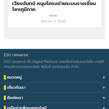
เวียงจันทน์ หนุนโครงข่ายระบบรางเชื่อม
โยงภูมิภาค
news
สิงหาคม 3, 2026
ESG Universe
ESG Universe คือ Digital Platform บนเครือข่ายอินเตอร์เน็ต ภายใต้
การบริหารงานของบริษัท พีเอ็มจี คอร์ปอเรชั่น จำกัด
หมวดหมู่
Health & Wellness
เกี่ยวกับเรา
Eco Icon
Our Services
ESG Data
ติดต่อเรา
About Us
โทรศัพท์: 090-549-2524
Climate Change
Contact Us
เครือข่ายสังคมออนไลน์