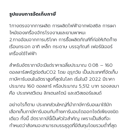
รูปแบบการจัดเก็บภาษี
1.ทางตรงจากการผลิต การผลิตไฟฟ้าจากฟอสซิล การเผา
ไหม้ของเครื่องจักรโรงงานและยานพาหนะ
2.ทางอ้อมจากการบริโภค การซื้อผลิตภัณฑ์ที่ก่อให้เกิดก๊าซ
เรือนกระจก อาทิ เหล็ก กระดาษ บรรจุภัณฑ์ เฟอร์นิเจอร์
เครื่องใช้ไฟฟ้า
สำหรับอัตราภาษีจะมีแต่ราคาเฉลี่ยประมาณ 0.08 – 160
ดอลลาร์สหรัฐต่อตันCO2 โดย อุรุกวัย เป็นประเทศที่จัดเก็บ
ภาษีคาร์บอนในอัตราสูงที่สุดในโลก เริ่มในปี 2022 มีราคา
ประมาณ 160 ดอลลาร์ หรือประมาณ 5,512 บาท รองลงมา
คือ ประเทศสวีเดน ลิกเตนสไตน์ และสวิสเซอร์แลนด์
อย่างไรก็ตาม ประเทศส่วนใหญ่ที่นำภาษีคาร์บอนมาใช้มัก
เลือกเก็บภาษีคาร์บอนกับก๊าซคาร์บอนไดออกไซด์เพียงชนิด
เดียว ทั้งนี้ อัตราภาษีนี้เป็นหัวใจสำคัญ เพราะเป็นสิ่งที่จะ
กำหนดว่าสังคมจะสามารถบรรลุจุดที่มีต้นทุนโดยรวมต่ำที่สุด