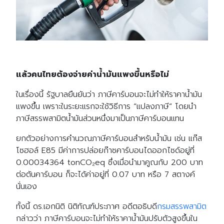
แล้วคนไทยต้องจ่ายค่าน้ำมันแพงขึ้นหรือไม่
ในเรื่องนี้ รัฐบาลยืนยันว่า ภาษีคาร์บอนจะไม่ทำให้ราคาน้ำมัน
แพงขึ้น เพราะในระยะแรกจะใช้วิธีการ “แปลงภาษี” โดยนำ
ภาษีสรรพสามิตน้ำมันส่วนหนึ่งมาเป็นภาษีคาร์บอนแทน
ยกตัวอย่างการคำนวณภาษีคาร์บอนสำหรับน้ำมัน เช่น แก๊ส
โซฮอล์ E85 มีค่าการปล่อยก๊าซคาร์บอนไดออกไซด์อยู่ที่
0.00034364 tonCO₂eq ซึ่งเมื่อนำมาคูณกับ 200 บาท
ต่อตันคาร์บอน ก็จะได้ค่าอยู่ที่ 0.07 บาท หรือ 7 สตางค์
นั่นเอง
ทั้งนี้ ดร.เอกนิติ นิติทัณฑ์ประภาศ อดีตอธิบดี
กรมสรรพสามิต
กล่าวว่า ภาษีคาร์บอนจะไม่ทำให้ราคาน้ำมันปรับตัวสูงขึ้นใน