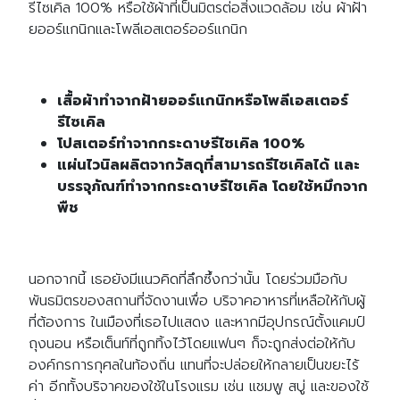
รีไซเคิล 100% หรือใช้ผ้าที่เป็นมิตรต่อสิ่งแวดล้อม เช่น ผ้าฝ้า
ยออร์แกนิกและโพลีเอสเตอร์ออร์แกนิก
เสื้อผ้าทำจากฝ้ายออร์แกนิกหรือโพลีเอสเตอร์
รีไซเคิล
โปสเตอร์ทำจากกระดาษรีไซเคิล 100%
แผ่นไวนิลผลิตจากวัสดุที่สามารถรีไซเคิลได้ และ
บรรจุภัณฑ์ทำจากกระดาษรีไซเคิล โดยใช้หมึกจาก
พืช
นอกจากนี้ เธอยังมีแนวคิดที่ลึกซึ้งกว่านั้น โดยร่วมมือกับ
พันธมิตรของสถานที่จัดงานเพื่อ บริจาคอาหารที่เหลือให้กับผู้
ที่ต้องการ ในเมืองที่เธอไปแสดง และหากมีอุปกรณ์ตั้งแคมป์
ถุงนอน หรือเต็นท์ที่ถูกทิ้งไว้โดยแฟนๆ ก็จะถูกส่งต่อให้กับ
องค์กรการกุศลในท้องถิ่น แทนที่จะปล่อยให้กลายเป็นขยะไร้
ค่า อีกทั้งบริจาคของใช้ในโรงแรม เช่น แชมพู สบู่ และของใช้