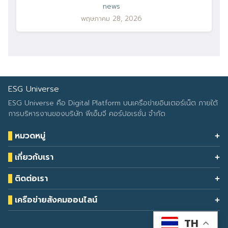
news
พฤษภาคม 28, 2026
ESG Universe
ESG Universe คือ Digital Platform บนเครือข่ายอินเตอร์เน็ต ภายใต้
การบริหารงานของบริษัท พีเอ็มจี คอร์ปอเรชั่น จำกัด
หมวดหมู่
Health & Wellness
เกี่ยวกับเรา
Eco Icon
Our Services
ESG Data
ติดต่อเรา
About Us
โทรศัพท์: 090-549-2524
Climate Change
Contact Us
เครือข่ายสังคมออนไลน์
ESG Report
TH