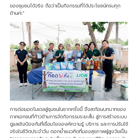
ของชุมชนได้จริง ถือว่าเป็นกิจกรรมที่ได้ประโยชน์ครบทุก
ด้านค่ะ”
การต่อยอดโมเดลสู่ชุมชนในชากครั้งนี้ จึงสะท้อนบทบาทของ
ภาคเอกชนที่ก้าวข้ามการจัดกิจกรรมระยะสั้น สู่การสร้างระบบ
Search
ดูแลเชิงป้องกันที่เชื่อมโยงองค์ความรู้ บริการ และการปรับใช้
Search
for:
จริงในชีวิตประจำวัน ตอกย้ำแนวคิดที่มองสุขภาพผู้สูงวัยเป็น