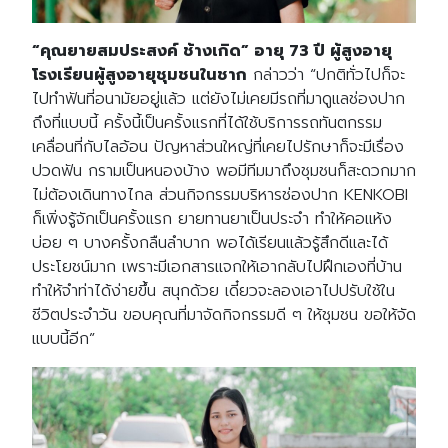
“คุณยายสมประสงค์ ช้างเกิด” อายุ 73 ปี ผู้สูงอายุ
โรงเรียนผู้สูงอายุชุมชนในชาก
กล่าวว่า “ปกติทั่วไปก็จะ
ไปทำฟันที่อนามัยอยู่แล้ว แต่ยังไม่เคยมีรถที่มาดูแลช่องปาก
ถึงที่แบบนี้ ครั้งนี้เป็นครั้งแรกที่ได้ใช้บริการรถทันตกรรม
เคลื่อนที่กับไลอ้อน ปัญหาส่วนใหญ่ที่เคยไปรักษาก็จะมีเรื่อง
ปวดฟัน กรามเป็นหนองบ้าง พอมีทีมมาถึงชุมชนก็สะดวกมาก
ไม่ต้องเดินทางไกล ส่วนกิจกรรมบริหารช่องปาก KENKOBI
ก็เพิ่งรู้จักเป็นครั้งแรก ยายทานยาเป็นประจำ ทำให้คอแห้ง
บ่อย ๆ บางครั้งกลืนลำบาก พอได้เรียนแล้วรู้สึกดีและได้
ประโยชน์มาก เพราะมีเอกสารแจกให้เอากลับไปฝึกเองที่บ้าน
ทำให้จำท่าได้ง่ายขึ้น สนุกด้วย เดี๋ยวจะลองเอาไปปรับใช้ใน
ชีวิตประจำวัน ขอบคุณที่มาจัดกิจกรรมดี ๆ ให้ชุมชน ขอให้จัด
แบบนี้อีก”