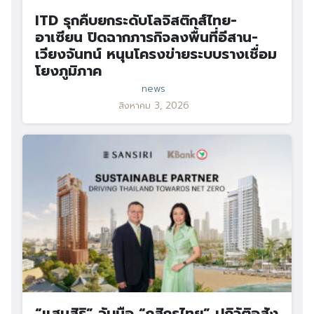
ITD รุกคืบยกระดับโลจิสติกส์ไทย-
อาเซียน ปิดฉากภารกิจลงพื้นที่อีสาน-
เวียงจันทน์ หนุนโครงข่ายระบบรางเชื่อม
โยงภูมิภาค
news
สิงหาคม 3, 2026
“แสนสิริ” จับมือ “กสิกรไทย” ปฏิวัติอสัง