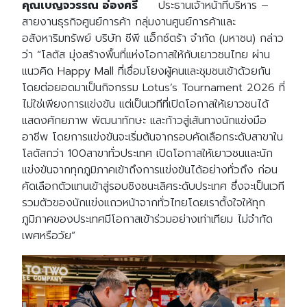
คุณเบญจวรรณ อ่องศรี
ประธานเจ้าหน้าที่บริหาร –
สายงานธุรกิจศูนย์การค้า กลุ่มงานศูนย์การค้าและ
อสังหาริมทรัพย์ บริษัท ซีพี แอ็กซ์ตร้า จำกัด (มหาชน) กล่าว
ว่า “โลตัส มุ่งสร้างพื้นที่แห่งโอกาสให้กับเยาวชนไทย ผ่าน
แนวคิด Happy Mall ที่เชื่อมโยงผู้คนและชุมชนเข้าด้วยกัน
โดยต่อยอดมาเป็นกิจกรรม Lotus’s Tournament 2026 ที่
ไม่ใช่เพียงการแข่งขัน แต่เป็นเวทีที่เปิดโอกาสให้เยาวชนได้
แสดงศักยภาพ พัฒนาทักษะ และก้าวสู่เส้นทางนักแข่งมือ
อาชีพ โดยการแข่งขันจะเริ่มต้นจากรอบคัดเลือกระดับสาขาใน
โลตัสกว่า 100สาขาทั่วประเทศ เปิดโอกาสให้เยาวชนและนัก
แข่งขันจากทุกภูมิภาคเข้าถึงการแข่งขันได้อย่างทั่วถึง ก่อน
คัดเลือกตัวแทนเข้าสู่รอบชิงชนะเลิศระดับประเทศ ซึ่งจะเป็นเวที
รวมตัวของนักแข่งแถวหน้าจากทั่วไทยโดยเราตั้งใจให้ทุก
ภูมิภาคของประเทศมีโอกาสเข้าร่วมอย่างเท่าเทียม ไม่จำกัด
เพศหรือวัย”