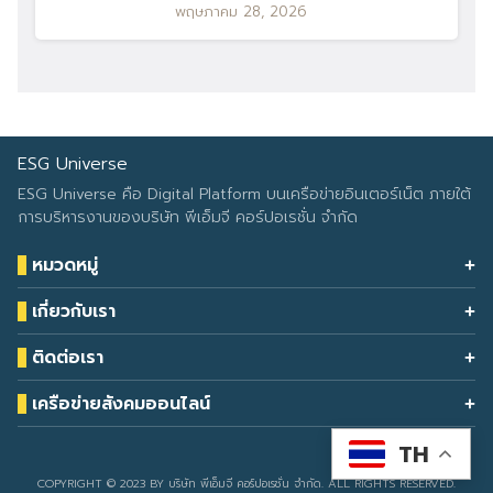
พฤษภาคม 28, 2026
ESG Universe
ESG Universe คือ Digital Platform บนเครือข่ายอินเตอร์เน็ต ภายใต้
การบริหารงานของบริษัท พีเอ็มจี คอร์ปอเรชั่น จำกัด
หมวดหมู่
Health & Wellness
เกี่ยวกับเรา
Eco Icon
Our Services
ESG Data
ติดต่อเรา
About Us
โทรศัพท์: 090-549-2524
Climate Change
Contact Us
เครือข่ายสังคมออนไลน์
ESG Report
TH
Developed by
sarunyacrop
COPYRIGHT © 2023 BY บริษัท พีเอ็มจี คอร์ปอเรชั่น จำกัด. ALL RIGHTS RESERVED.