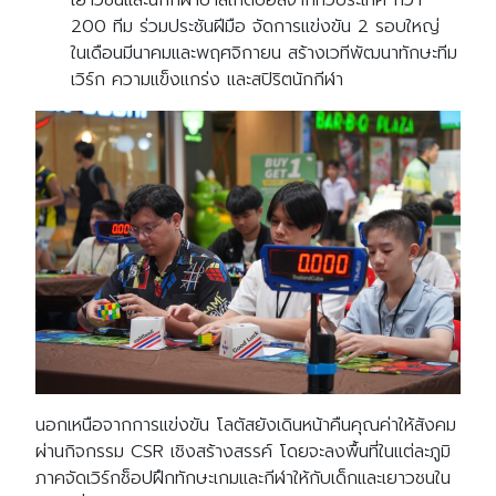
เยาวชนและนักกีฬาบาสเกตบอลจากทั่วประเทศ กว่า
200 ทีม ร่วมประชันฝีมือ จัดการแข่งขัน 2 รอบใหญ่
ในเดือนมีนาคมและพฤศจิกายน สร้างเวทีพัฒนาทักษะทีม
เวิร์ก ความแข็งแกร่ง และสปิริตนักกีฬา
นอกเหนือจากการแข่งขัน โลตัสยังเดินหน้าคืนคุณค่าให้สังคม
ผ่านกิจกรรม CSR เชิงสร้างสรรค์ โดยจะลงพื้นที่ในแต่ละภูมิ
ภาคจัดเวิร์กช็อปฝึกทักษะเกมและกีฬาให้กับเด็กและเยาวชนใน