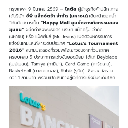
กรุงเทพฯ 9 มีนาคม 2569 –
โลตัส
ผู้นำธุรกิจค้าปลีก ภาย
ใต้บริษัท
ซีพี แอ็กซ์ตร้า จำกัด (มหาชน)
เดินหน้าตอกย้ำ
วิสัยทัศน์การเป็น
“
Happy Mall ศูนย์กลางกิจกรรมของ
ชุมชน”
ผนึกกำลังพันธมิตร บริษัท แม็คกรุ๊ป จำกัด
(มหาชน) หรือ แม็คยีนส์ (Mc Jeans) เปิดตัวมหกรรมการ
แข่งขันเกมและกีฬาระดับประเทศ
“
Lotus’s Tournament
2026”
สนามประลองที่รวมพลังเยาวชนจากทั่วประเทศ
ครอบคลุม 5 ประเภทการแข่งขันยอดนิยม ได้แก่ Beyblade
(เบย์เบลด), Tamiya (ทามิย่า), Card Game (การ์ดเกม),
Basketball (บาสเกตบอล), Rubik (รูบิค) ชิงรางวัลรวม
กว่า 1 ล้านบาท พร้อมเปิดเส้นทางสู่เวทีการแข่งขันระดับโลก