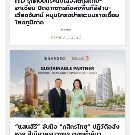
ITD รุกคืบยกระดับโลจิสติกส์ไทย-
อาเซียน ปิดฉากภารกิจลงพื้นที่อีสาน-
เวียงจันทน์ หนุนโครงข่ายระบบรางเชื่อม
โยงภูมิภาค
news
สิงหาคม 3, 2026
“แสนสิริ” จับมือ “กสิกรไทย” ปฏิวัติอสัง
หาฯ สีเขียวครบวงจร ตอกย้ำผู้นำ