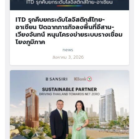
ITD รุกคืบยกระดับโลจิสติกส์ไทย-
อาเซียน ปิดฉากภารกิจลงพื้นที่อีสาน-
เวียงจันทน์ หนุนโครงข่ายระบบรางเชื่อม
โยงภูมิภาค
news
สิงหาคม 3, 2026