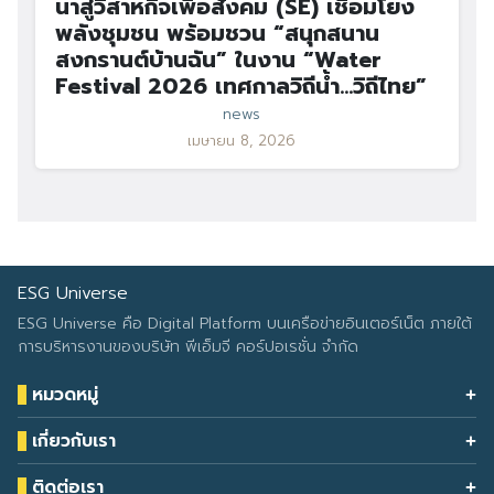
นาสู่วิสาหกิจเพื่อสังคม (SE) เชื่อมโยง
พลังชุมชน พร้อมชวน “สนุกสนาน
สงกรานต์บ้านฉัน” ในงาน “Water
Festival 2026 เทศกาลวิถีน้ำ…วิถีไทย”
news
เมษายน 8, 2026
ESG Universe
ESG Universe คือ Digital Platform บนเครือข่ายอินเตอร์เน็ต ภายใต้
การบริหารงานของบริษัท พีเอ็มจี คอร์ปอเรชั่น จำกัด
หมวดหมู่
Health & Wellness
เกี่ยวกับเรา
Eco Icon
Our Services
ESG Data
ติดต่อเรา