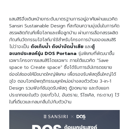
แสนสิริจึงเดินหน้ายกระดับมาตรฐานการอยู่อาศัยผ่านแนวคิด
Sansiri Sustainable Design ที่สะท้อนความมุ่งมั่นในการคัด
สรรผลิตภัณฑ์เพื่อโลกและเพื่อลูกบ้าน ผ่านการเลือกสรรผลิต
ภัณฑ์นวัตกรรมไฮไลท์มาใช้สำหรับโครงการบ้านของแสนสิริ
ไม่ว่าจะเป็น
ถังเก็บน้ำ ถังบำบัดน้ำเสีย
และ
ตู้
อเนกประสงค์รุ่น
DOS Portana
รุ่นพิเศษที่พัฒนาขึ้น
เฉพาะโครงการแสนสิริโดยเฉพาะ ภายใต้แนวคิด “Save
space to Create space” ซึ่งได้รับการอัปเกรดขยาย
ช่องใส่ของให้มีขนาดใหญ่พิเศษ เพื่อรองรับพัสดุชิ้นใหญ่ได้
จุใจ ตอบโจทย์พฤติกรรมยุคใหม่อย่างลงตัวด้วย 3-in-1
Design รวมฟังก์ชันจุดรับพัสดุ ตู้จดหมาย และถังแยก
ประเภทขยะในตัว (ขยะทั่วไป, อันตราย, รีไซเคิล, กระดาษ) ไว้
ในที่เดียวและกลมกลืนไปกับตัวบ้าน