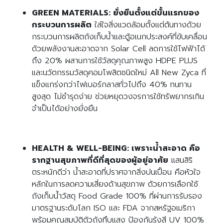
GREEN MATERIALS: ยั่งยืนตั้งแต่ขั้นแรกของ
กระบวนการผลิต
ใส่ใจสิ่งแวดล้อมตั้งแต่ต้นทางด้วย
กระบวนการผลิตถังเก็บน้ำและตู้อเนกประสงค์ที่ขับเคลื่อน
ด้วยพลังงานสะอาดจาก Solar Cell ลดการใช้ไฟฟ้าได้
ถึง 20% ผสานการใช้วัสดุคุณภาพสูง HDPE PLUS
และนวัตกรรมวัสดุคอมโพสิตชนิดใหม่ All New Zyca ที่
แข็งแกร่งกว่าไฟเบอร์กลาสทั่วไปถึง 40% ทนทาน
สูงสุด ไม่ชำรุดง่าย ช่วยหยุดวงจรการใช้ทรัพยากรเกิน
จำเป็นได้อย่างยั่งยืน
HEALTH & WELL-BEING: เพราะน้ำสะอาด คือ
รากฐานสุขภาพที่ดีที่สุดของผู้อยู่อาศัย
แสนสิริ
ตระหนักดีว่า น้ำสะอาดที่ปราศจากสิ่งปนเปื้อน คือหัวใจ
หลักในการลดความเสี่ยงด้านสุขภาพ ด้วยการเลือกใช้
ถังเก็บน้ำวัสดุ Food Grade 100% ที่ผ่านการรับรอง
มาตรฐานระดับโลก ISO และ FDA จากสหรัฐอเมริกา
พร้อมคุณสมบัติตัวถังทึบแสง ป้องกันรังสี UV 100%