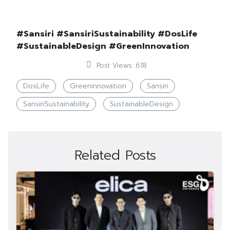
Search
for:
#Sansiri #SansiriSustainability #DosLife
#SustainableDesign #GreenInnovation
Post Views:
618
DosLife
Greeninnovation
Sansiri
SansiriSustainability
SustainableDesign
Related Posts