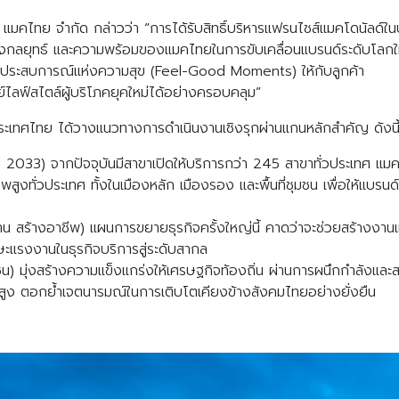
 แมคไทย จำกัด กล่าวว่า
“
การได้รับสิทธิ์บริหารแฟรนไชส์แมคโดนัลด์ใ
ร่งเชิงกลยุทธ์ และความพร้อมของแมคไทยในการขับเคลื่อนแบรนด์ระดับโลกใ
ดับประสบการณ์แห่งความสุข
(Feel-Good Moments)
ให้กับลูกค้า
ย์ไลฟ์สไตล์ผู้บริโภคยุคใหม่ได้อย่างครอบคลุม
”
 ประเทศไทย ได้วางแนวทางการดำเนินงานเชิงรุกผ่านแกนหลักสำคัญ ดังนี
ี
2033)
จากปัจจุบันมีสาขาเปิดให้บริการกว่า
245
สาขาทั่วประเทศ แมคโ
สูงทั่วประเทศ ทั้งในเมืองหลัก เมืองรอง และพื้นที่ชุมชน เพื่อให้แบรนด์
าน สร้างอาชีพ
)
แผนการขยายธุรกิจครั้งใหญ่นี้ คาดว่าจะช่วยสร้างงานแล
ะแรงงานในธุรกิจบริการสู่ระดับสากล
ชน
)
มุ่งสร้างความแข็งแกร่งให้เศรษฐกิจท้องถิ่น ผ่านการผนึกกำลังและสน
้นสูง ตอกย้ำเจตนารมณ์ในการเติบโตเคียงข้างสังคมไทยอย่างยั่งยืน