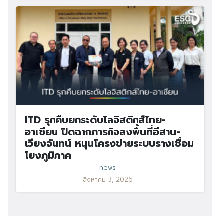
ITD รุกคืบยกระดับโลจิสติกส์ไทย-
อาเซียน ปิดฉากภารกิจลงพื้นที่อีสาน-
เวียงจันทน์ หนุนโครงข่ายระบบรางเชื่อม
โยงภูมิภาค
news
สิงหาคม 3, 2026