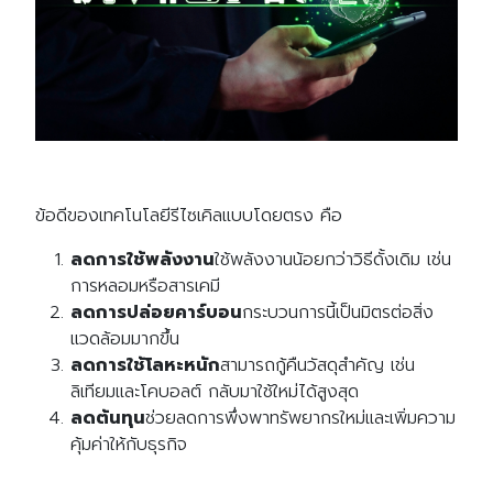
Search
Search
for:
ข้อดีของเทคโนโลยีรีไซเคิลแบบโดยตรง คือ
ลดการใช้พลังงาน
ใช้พลังงานน้อยกว่าวิธีดั้งเดิม เช่น
การหลอมหรือสารเคมี
ลดการปล่อยคาร์บอน
กระบวนการนี้เป็นมิตรต่อสิ่ง
แวดล้อมมากขึ้น
ลดการใช้โลหะหนัก
สามารถกู้คืนวัสดุสำคัญ เช่น
ลิเทียมและโคบอลต์ กลับมาใช้ใหม่ได้สูงสุด
ลดต้นทุน
ช่วยลดการพึ่งพาทรัพยากรใหม่และเพิ่มความ
คุ้มค่าให้กับธุรกิจ