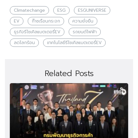
Climatechange
ESG
ESGUNIVERSE
EV
ก๊าซเรือนกระจก
ความยั่งยืน
ธุรกิจรีไซเคิลแบตเตอรี่EV
รถยนต์ไฟฟ้า
ลดโลกร้อน
เทคโนโลยีรีไซเคิลแบตเตอรี่EV
Related Posts