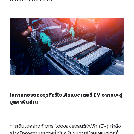
โอกาสทองของธุรกิจรีไซเคิลแบตเตอรี่
EV จากขยะสู่
มูลค่าพันล้าน
การเติบโตอย่างก้าวกระโดดของรถยนต์ไฟฟ้า (EV) กำลัง
สร้างโอกาสทางธุรกิจครั้งใหญ่ในวงการรีไซเคิลแบตเตอรี่