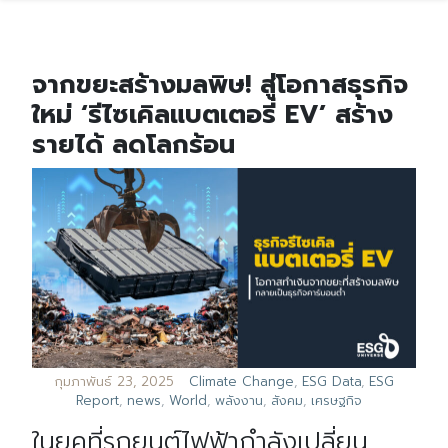
จากขยะสร้างมลพิษ! สู่โอกาสธุรกิจ
ใหม่ ‘รีไซเคิลแบตเตอรี่ EV’ สร้าง
รายได้ ลดโลกร้อน
กุมภาพันธ์ 23, 2025
Climate Change
,
ESG Data
,
ESG
Report
,
news
,
World
,
พลังงาน
,
สังคม
,
เศรษฐกิจ
ในยุคที่รถยนต์ไฟฟ้ากำลังเปลี่ยน