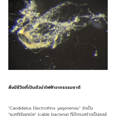
สิ่งมีชีวิตที่เป็นตัวนำไฟฟ้าจากธรรมชาติ
“Candidatus Electrothrix yaqonensis” จัดเป็น
“แบคทีเรียเคเบิล” (cable bacteria) ที่มีโครงสร้างเป็นเซลล์