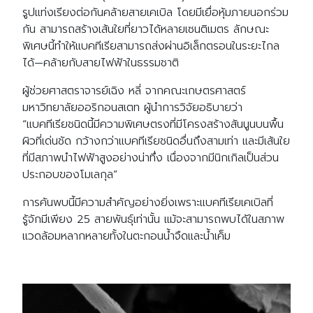
รูปแท่งเรียงต่อกันคล้ายสายเคเบิล โดยมีเยื่อหุ้มภายนอกร่วม
กัน สามารถสร้างเส้นใยที่ยาวได้หลายเซนติเมตร ลักษณะ
พิเศษนี้ทำให้แบคทีเรียสามารถส่งผ่านอิเล็กตรอนในระยะไกล
ได้—คล้ายกับสายไฟฟ้าในธรรมชาติ
ผู้ช่วยศาสตราจารย์เฉิง หลี่ จากคณะเกษตรศาสตร์
มหาวิทยาลัยออริกอนสเตท ผู้นำการวิจัยอธิบายว่า
“แบคทีเรียชนิดนี้มีความพิเศษตรงที่มีโครงสร้างสันนูนบนพื้น
ผิวที่เด่นชัด กว้างกว่าแบคทีเรียชนิดอื่นถึงสามเท่า และมีเส้นใย
ที่มีสภาพนำไฟฟ้าสูงอย่างน่าทึ่ง เนื่องจากมีนิกเกิลเป็นส่วน
ประกอบของโมเลกุล”
การค้นพบนี้มีความสำคัญอย่างยิ่งเพราะแบคทีเรียเคเบิลที่
รู้จักมีเพียง 25 สายพันธุ์เท่านั้น แม้จะสามารถพบได้ในสภาพ
แวดล้อมหลากหลายทั้งในตะกอนน้ำจืดและน้ำเค็ม