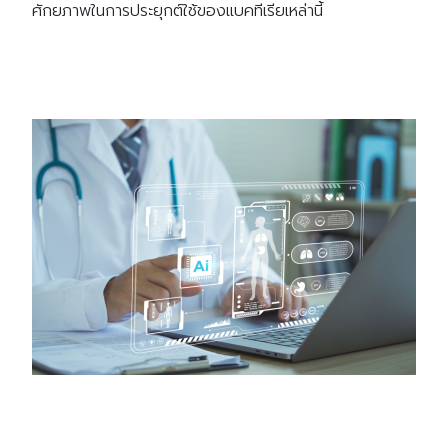
ศักยภาพในการประยุกต์ใช้ของแบคทีเรียเหล่านี้
Search
Search
for: