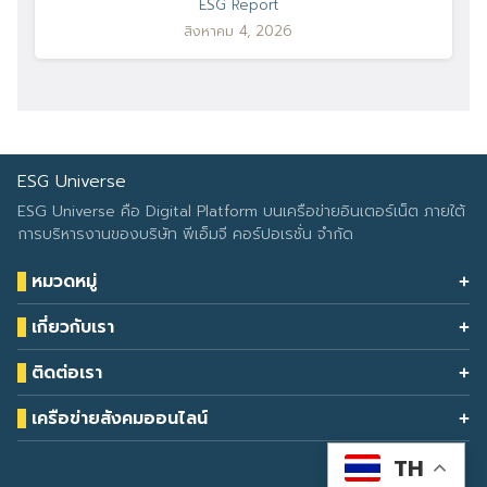
ESG Report
สิงหาคม 4, 2026
ESG Universe
ESG Universe คือ Digital Platform บนเครือข่ายอินเตอร์เน็ต ภายใต้
การบริหารงานของบริษัท พีเอ็มจี คอร์ปอเรชั่น จำกัด
หมวดหมู่
Health & Wellness
เกี่ยวกับเรา
Eco Icon
Our Services
ESG Data
ติดต่อเรา
About Us
โทรศัพท์: 090-549-2524
Climate Change
Contact Us
เครือข่ายสังคมออนไลน์
ESG Report
TH