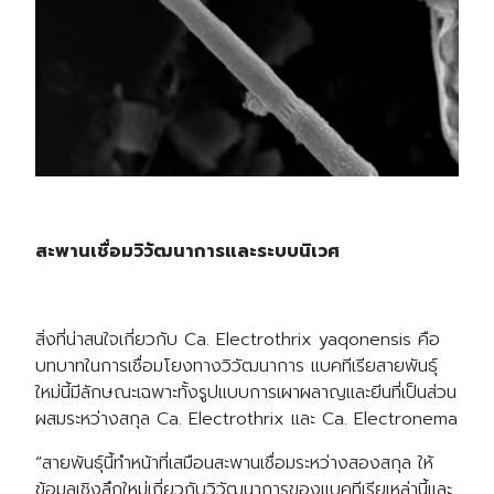
สะพานเชื่อมวิวัฒนาการและระบบนิเวศ
สิ่งที่น่าสนใจเกี่ยวกับ Ca. Electrothrix yaqonensis คือ
บทบาทในการเชื่อมโยงทางวิวัฒนาการ แบคทีเรียสายพันธุ์
ใหม่นี้มีลักษณะเฉพาะทั้งรูปแบบการเผาผลาญและยีนที่เป็นส่วน
ผสมระหว่างสกุล Ca. Electrothrix และ Ca. Electronema
“สายพันธุ์นี้ทำหน้าที่เสมือนสะพานเชื่อมระหว่างสองสกุล ให้
ข้อมูลเชิงลึกใหม่เกี่ยวกับวิวัฒนาการของแบคทีเรียเหล่านี้และ