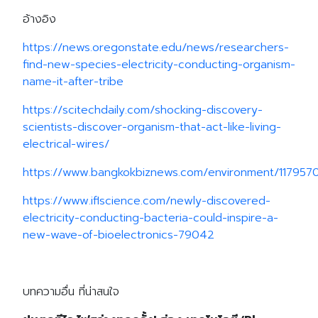
อ้างอิง
https://news.oregonstate.edu/news/researchers-
find-new-species-electricity-conducting-organism-
name-it-after-tribe
https://scitechdaily.com/shocking-discovery-
scientists-discover-organism-that-act-like-living-
electrical-wires/
https://www.bangkokbiznews.com/environment/117957
https://www.iflscience.com/newly-discovered-
electricity-conducting-bacteria-could-inspire-a-
new-wave-of-bioelectronics-79042
บทความอื่น ที่น่าสนใจ