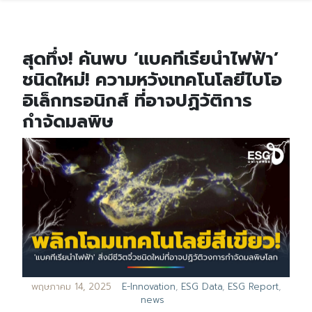
สุดทึ่ง! ค้นพบ ‘แบคทีเรียนำไฟฟ้า’
ชนิดใหม่! ความหวังเทคโนโลยีไบโอ
อิเล็กทรอนิกส์ ที่อาจปฏิวัติการ
กำจัดมลพิษ
พฤษภาคม 14, 2025
E-Innovation
,
ESG Data
,
ESG Report
,
news