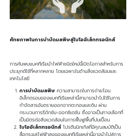
ศักยภาพในการบำบัดมลพิษสู่ไบโออิเล็กทรอนิกส์
การค้นพบแบคทีเรียนำไฟฟ้าชนิดใหม่นี้เปิดโอกาสสำหรับการ
ประยุกต์ใช้ที่หลากหลาย โดยเฉพาะในด้านสิ่งแวดล้อมและ
เทคโนโลยี
การบำบัดมลพิษ
ความสามารถในการถ่ายโอน
อิเล็กตรอนของแบคทีเรียเหล่านี้สามารถนำไปใช้ในการ
กำจัดสารอันตรายออกจากตะกอนและดิน ผ่าน
กระบวนการรีดักชัน-ออกซิเดชัน ซึ่งอาจเป็นทางเลือกที่
เป็นมิตรต่อสิ่งแวดล้อมในการฟื้นฟูพื้นที่ปนเปื้อน
ไบโออิเล็กทรอนิกส์
โปรตีนนิกเกิลที่มีคุณสมบัติเป็น
สื่อกระแสไฟฟ้าสูงของแบคทีเรียเหล่านี้อาจนำไปสู่การ