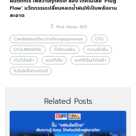
ฝนตกทีไร ไฟสว่างทุกครั้ง! ส่อง เทคโนโลยี ‘Plug
Flow’ นวัตกรรมเปลี่ยนหยดน้ำฝนให้เป็นพลังงาน
สะอาด
Post Views:
405
CandidatusElectrothrixyaqonensis
ESG
ESGUNIVERSE
กำจัดมลพิษ
ความยั่งยืน
ตัวนำไฟฟ้า
แบคทีเรีย
แบคทีเรียนำไฟฟ้า
ไบโออิเล็กทรอนิกส์
Related Posts