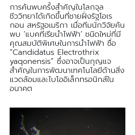
การค้นพบครั้งสำคัญในโลกจุล
ชีววิทยาได้เกิดขึ้นที่ชายฝั่งรัฐโอเร
กอน สหรัฐอเมริกา เมื่อทีมนักวิจัยค้น
พบ ‘แบคทีเรียนำไฟฟ้า’ ชนิดใหม่ที่มี
คุณสมบัติพิเศษในการนำไฟฟ้า ชื่อ
“Candidatus Electrothrix
yaqonensis” ซึ่งอาจเป็นกุญแจ
สำคัญในการพัฒนาเทคโนโลยีด้านสิ่ง
แวดล้อมและไบโออิเล็กทรอนิกส์ใน
อนาคต