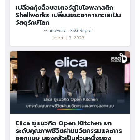
เปลือกกุ้งล็อบสเตอร์สู่ไบโอพลาสติก
Shellworks เปลี่ยนขยะอาหารทะเลเป็น
วัสดุรักษ์โลก
E-Innovation
,
ESG Report
สิงหาคม 5, 2026
Elica ชูแนวคิด Open Kitchen ยก
ระดับคุณภาพชีวิตผ่านนวัตกรรมและการ
ออกแบบ มองครัวเป็นส่วนหนึ่งของ