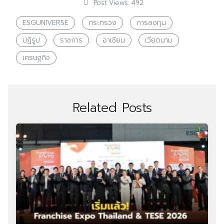
Post Views:
492
ESGUNIVERSE
กระทรวง
การลงทุน
ปฏิรูป
ราชการ
อาเซียน
เวียดนาม
เศรษฐกิจ
Related Posts