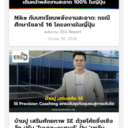
Nike กับบทเรียนพลังงานสะอาด: กรณี
ศึกษาโซลาร์ 16 โครงการในญี่ปุ่น
พลังงาน
,
ESG Report
มีนาคม 30, 2026
บ้านปู เสริมศักยภาพ SE ด้วยโค้ชชิ่งเชิง
ลึก ปรับ ‘โมเดล–แบรนด์’ ปั้น ‘เพลิน