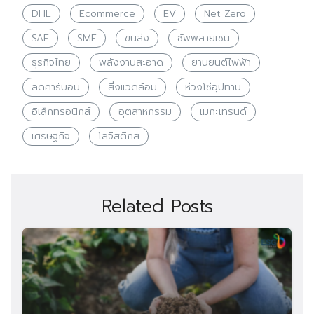
DHL
Ecommerce
EV
Net Zero
SAF
SME
ขนส่ง
ซัพพลายเชน
ธุรกิจไทย
พลังงานสะอาด
ยานยนต์ไฟฟ้า
ลดคาร์บอน
สิ่งแวดล้อม
ห่วงโซ่อุปทาน
อิเล็กทรอนิกส์
อุตสาหกรรม
เมกะเทรนด์
เศรษฐกิจ
โลจิสติกส์
Related Posts