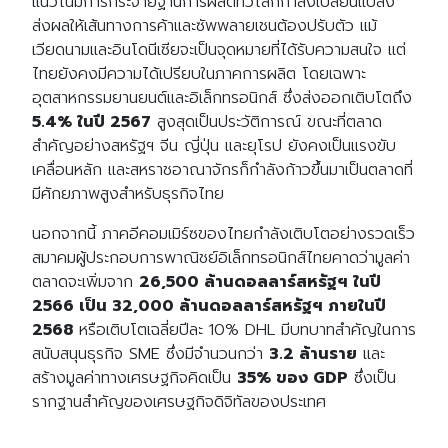
แนวโน้มการกระจายฐานการผลิตทั่วโลกกำลังเปลี่ยนแปลง
ส่งผลให้เส้นทางการค้าและซัพพลายเชนต้องปรับตัว แม้
เวียดนามและอินโดนีเซียจะเป็นจุดหมายที่ได้รับความสนใจ แต่
ไทยยังคงมีความได้เปรียบในภาคการผลิต โดยเฉพาะ
อุตสาหกรรมยานยนต์และอิเล็กทรอนิกส์ ซึ่งส่งออกเติบโตถึง
5.4% ในปี 2567
สูงสุดเป็นประวัติการณ์ ขณะที่ตลาด
สำคัญอย่างสหรัฐฯ จีน ญี่ปุ่น และยุโรป ยังคงเป็นแรงขับ
เคลื่อนหลัก และสหราชอาณาจักรก็กำลังก้าวขึ้นมาเป็นตลาดที่
มีศักยภาพสูงสำหรับธุรกิจไทย
นอกจากนี้ ภาคอีคอมเมิร์ซของไทยกำลังเติบโตอย่างรวดเร็ว
สมาคมผู้ประกอบการพาณิชย์อิเล็กทรอนิกส์ไทยคาดว่ามูลค่า
ตลาดจะเพิ่มจาก
26,500 ล้านดอลลาร์สหรัฐฯ ในปี
2566 เป็น 32,000 ล้านดอลลาร์สหรัฐฯ ภายในปี
2568
หรือเติบโตเฉลี่ยปีละ 10% DHL มีบทบาทสำคัญในการ
สนับสนุนธุรกิจ SME ซึ่งมีจำนวนกว่า
3.2 ล้านราย
และ
สร้างมูลค่าทางเศรษฐกิจคิดเป็น
35% ของ GDP
ซึ่งเป็น
รากฐานสำคัญของเศรษฐกิจดิจิทัลของประเทศ