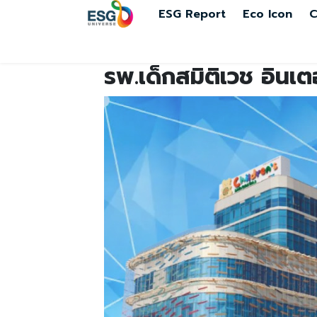
ESG Report
Eco Icon
C
รพ.เด็กสมิติเวช อินเต