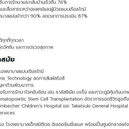
ับการรักษาและกลับบ้านเร็วขึ้น 76%
ะสื่อสารระหว่างแพทย์และผู้ป่วยแบบเรียลไทม์
พยาบาลแม่นยำกว่า 90% ลดเวลาการประเมิน 87%
ุกที่ทุกเวลา
ีดวัคซีน และการตรวจสุขภาพ
ำสมัย
่โรงพยาบาลแบบเรียลไทม์
lane Technology ลดการสัมผัสรังสี
ปัญหาด้านพัฒนาการ
ับการรักษาโรคซับซ้อน เช่น ธาลัสซีเมีย มะเร็ง และภาวะภูมิคุ้มกันบก
Hematopoietic Stem Cell Transplantation อัตราการรอดชีวิตสูงถ
rnbecher Children’s Hospital และ Takatsuki General Hospital รอ
ervices
ข็งแรง โรงพยาบาลเด็กสมิติเวช อินเตอร์เนชั่นแนล พร้อมเป็นศูนย์กลางแ