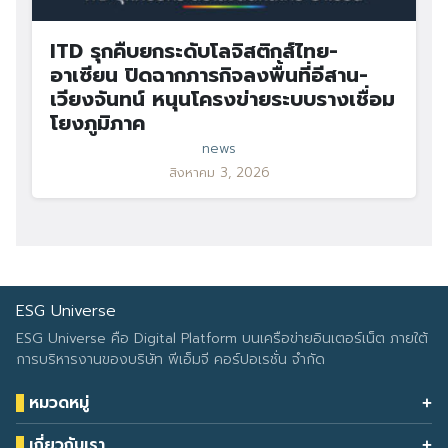
ITD รุกคืบยกระดับโลจิสติกส์ไทย-
อาเซียน ปิดฉากภารกิจลงพื้นที่อีสาน-
เวียงจันทน์ หนุนโครงข่ายระบบรางเชื่อม
โยงภูมิภาค
news
สิงหาคม 3, 2026
ESG Universe
ESG Universe คือ Digital Platform บนเครือข่ายอินเตอร์เน็ต ภายใต้
การบริหารงานของบริษัท พีเอ็มจี คอร์ปอเรชั่น จำกัด
หมวดหมู่
Health & Wellness
เกี่ยวกับเรา