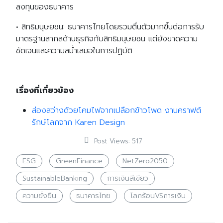
ลงทุนของธนาคาร
• สิทธิมนุษยชน: ธนาคารไทยโดยรวมตื่นตัวมากขึ้นต่อการรับ
มาตรฐานสากลด้านธุรกิจกับสิทธิมนุษยชน แต่ยังขาดความ
ชัดเจนและความสม่ำเสมอในการปฏิบัติ
เรื่องที่เกี่ยวข้อง
ส่องสว่างด้วยโคมไฟจากเปลือกข้าวโพด งานคราฟต์
Search
รักษ์โลกจาก Karen Design
Search
for:
Post Views:
517
ESG
GreenFinance
NetZero2050
SustainableBanking
การเงินสีเขียว
ความยั่งยืน
ธนาคารไทย
โลกร้อนVSการเงิน