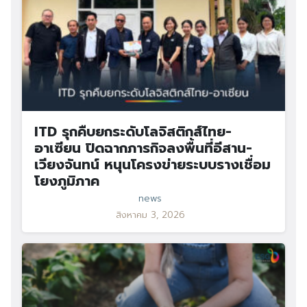
ITD รุกคืบยกระดับโลจิสติกส์ไทย-
อาเซียน ปิดฉากภารกิจลงพื้นที่อีสาน-
เวียงจันทน์ หนุนโครงข่ายระบบรางเชื่อม
โยงภูมิภาค
news
สิงหาคม 3, 2026