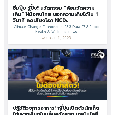
จิ้มปุ๊บ รู้ปั๊บ! นวัตกรรม “ส้อมวัดความ
เค็ม” ฝีมือคนไทย บอกความเค็มได้ใน 1
วินาที ลดเสี่ยงโรค NCDs
Climate Change
,
E-Innovation
,
ESG Data
,
ESG Report
,
Health & Wellness
,
news
พฤษภาคม 11, 2025
ปฏิวัติวงการอาหาร! ญี่ปุ่นเปิดตัวนักเก็ต
ไก่เพาะเลี้ยงในแล็บครั้งแรก เทคโนโลยี