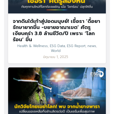
จากดินใต้เท้าสู่ปอดมนุษย์! เชื้อรา ‘ดื้อยา
รักษายากขึ้น -ขยายอาณาเขต’ ศัตรู
เงียบคร่า 3.8 ล้านชีวิต/ปี เพราะ ‘โลก
ร้อน’ ขึ้น
Health & Wellness
,
ESG Data
,
ESG Report
,
news
,
World
มิถุนายน 1, 2025