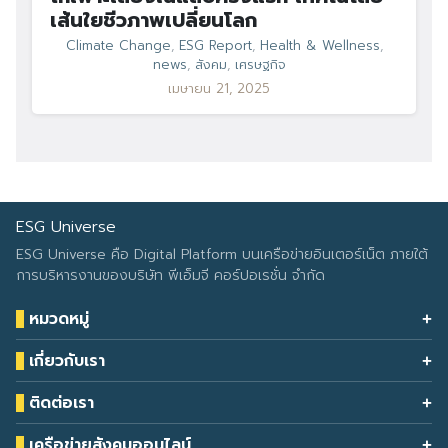
เส้นใยชีวภาพเปลี่ยนโลก
Climate Change
,
ESG Report
,
Health & Wellness
,
news
,
สังคม
,
เศรษฐกิจ
เมษายน 21, 2025
ESG Universe
ESG Universe คือ Digital Platform บนเครือข่ายอินเตอร์เน็ต ภายใต้
การบริหารงานของบริษัท พีเอ็มจี คอร์ปอเรชั่น จำกัด
หมวดหมู่
Health & Wellness
เกี่ยวกับเรา
Eco Icon
Our Services
ESG Data
ติดต่อเรา
About Us
โทรศัพท์: 090-549-2524
Climate Change
Contact Us
เครือข่ายสังคมออนไลน์