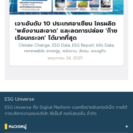
เจาะอันดับ 10 ประเทศอาเซียน ใครผลิต
‘พลังงานสะอาด’ และลดการปล่อย ‘ก๊าซ
เรือนกระจก’ ได้มากที่สุด
Climate Change
,
ESG Data
,
ESG Report
,
Info Data
,
renewable energy
,
พลังงาน
,
สังคม
,
เศรษฐกิจ
พฤษภาคม 24, 2025
ESG Universe
ESG Universe คือ Digital Platform บนเครือข่ายอินเตอร์เน็ต ภายใต้
การบริหารงานของบริษัท พีเอ็มจี คอร์ปอเรชั่น จำกัด
หมวดหมู่