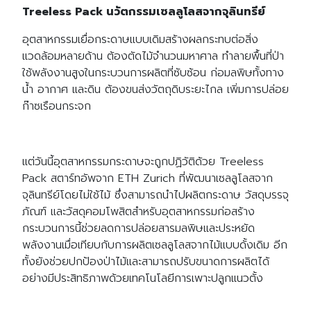
Treeless Pack
นวัตกรรมเซลลูโลสจากจุลินทรีย์
อุตสาหกรรมเยื่อกระดาษแบบเดิมสร้างผลกระทบต่อสิ่ง
แวดล้อมหลายด้าน ต้องตัดไม้จำนวนมหาศาล ทำลายพื้นที่ป่า
ใช้พลังงานสูงในกระบวนการผลิตที่ซับซ้อน ก่อมลพิษทั้งทาง
น้ำ อากาศ และดิน ต้องขนส่งวัตถุดิบระยะไกล เพิ่มการปล่อย
ก๊าซเรือนกระจก
แต่วันนี้อุตสาหกรรมกระดาษจะถูกปฏิวัติด้วย Treeless
Pack สตาร์ทอัพจาก ETH Zurich ที่พัฒนาเซลลูโลสจาก
จุลินทรีย์โดยไม่ใช้ไม้ ซึ่งสามารถนำไปผลิตกระดาษ วัสดุบรรจุ
ภัณฑ์ และวัสดุคอมโพสิตสำหรับอุตสาหกรรมก่อสร้าง
กระบวนการนี้ช่วยลดการปล่อยสารมลพิษและประหยัด
พลังงานเมื่อเทียบกับการผลิตเซลลูโลสจากไม้แบบดั้งเดิม อีก
ทั้งยังช่วยปกป้องป่าไม้และสามารถปรับขนาดการผลิตได้
อย่างมีประสิทธิภาพด้วยเทคโนโลยีการเพาะปลูกแนวตั้ง